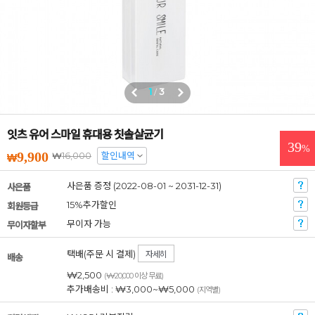
1
/
3
잇츠 유어 스마일 휴대용 칫솔살균기
39
%
9,900
16,000
할인내역
₩
₩
사은품 증정 (2022-08-01 ~ 2031-12-31)
사은품
15%추가할인
회원등급
무이자 가능
무이자할부
택배(주문 시 결제)
자세히
배송
₩2,500
(₩20,000 이상 무료)
추가배송비 : ₩3,000~₩5,000
(지역별)